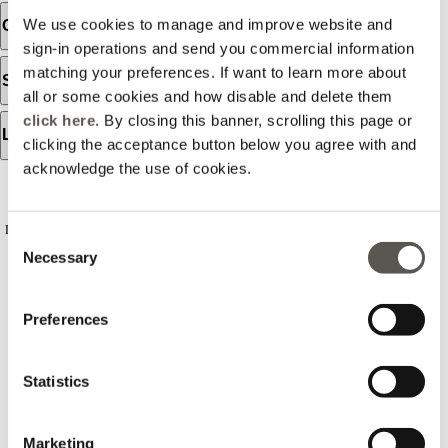
We use cookies to manage and improve website and
Orari d'apertura
sign-in operations and send you commercial information
matching your preferences. If want to learn more about
Servizi disponibili
all or some cookies and how disable and delete them
click here
. By closing this banner, scrolling this page or
Lo store
clicking the acceptance button below you agree with and
acknowledge the use of cookies.
RECENSIONI
Le recensioni non sono verificate, sono importate da Google Business Profile. Puoi
Consent
leggere tutte le recensioni
Necessary
Selection
Preferences
2023-10-13
Statistics
Mary Bonaparte
Catena di negozi, con vasto assortimento di capi ad alta
Marketing