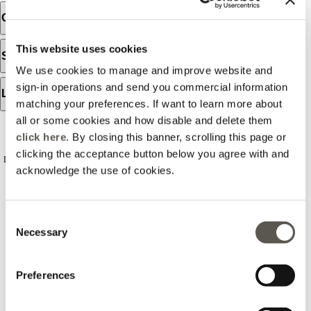
Orari d'apertura
This website uses cookies
Servizi disponibili
We use cookies to manage and improve website and
sign-in operations and send you commercial information
Lo store
matching your preferences. If want to learn more about
all or some cookies and how disable and delete them
RECENSIONI
click here
. By closing this banner, scrolling this page or
clicking the acceptance button below you agree with and
Le recensioni non sono verificate, sono importate da Google Business Profile. Puoi
acknowledge the use of cookies.
leggere tutte le recensioni
Consent
Necessary
2025-08-13
Selection
Lella Patruno
Preferences
Il mio negozio di fiducia…staff sempre disponibile