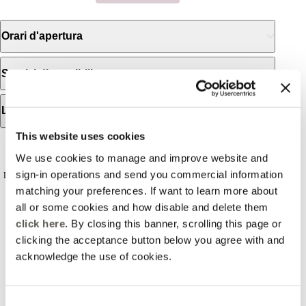
Orari d'apertura
Servizi disponibili
Lo store
This website uses cookies
RECENSIONI
We use cookies to manage and improve website and
sign-in operations and send you commercial information
Le recensioni non sono verificate, sono importate da Google Business Profile. Puoi
leggere tutte le recensioni
matching your preferences. If want to learn more about
all or some cookies and how disable and delete them
click here
. By closing this banner, scrolling this page or
clicking the acceptance button below you agree with and
2026-04-15
acknowledge the use of cookies.
Roberta Colaianni
Consent