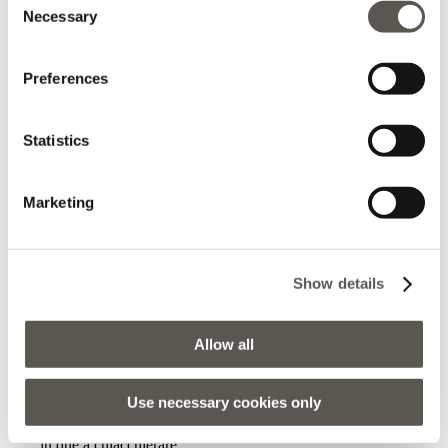
Se potessi darei 0 stelle. È la seconda volta che entro e mi
Necessary
Selection
accade la stessa storia con 2 commesse entrambe bionde
dell'est.Entri nessuno ti saluta , chiedi assistenza nessuno
Preferences
ti aiuta. Un servizio che non giustifica i prezzi visto che
spesso gli articoli sono anche tagliati storti , come ho
Statistics
cercato di fare notare alla responsabile che mi ha storto il
naso in faccia girandomi le spalle.Non so chi le abbia
assunte ste due ma non è del mestiere , come non lo sono
Marketing
loro.Non ci entrerò mai più. Spero che fallisca ! Dopo più
di un anno ieri riprovo a entrare,misuro una giacca che
ancora è tutta storta ed evidentemente fallata ,lo faccio
Show details
notare alla commessa spiegando perché non la comprerò
quindi smette di convincermi a comprarla, non propone
Allow all
nessuna opzione fa una smorfia disturbata e se ne
va.Esco dal negozio e neanche saluta. Cosa successa
Use necessary cookies only
anche entrando,ho dovuto chiamarla io sebbene fossero
in due a chiacchierare.