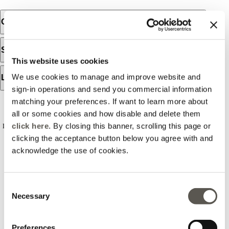
Orari d'apertura
Servizi disponibili
This website uses cookies
We use cookies to manage and improve website and
Lo store
sign-in operations and send you commercial information
matching your preferences. If want to learn more about
RECENSIONI
all or some cookies and how disable and delete them
click here
. By closing this banner, scrolling this page or
Le recensioni non sono verificate, sono importate da Google Business Profile. Puoi
leggere tutte le recensioni
clicking the acceptance button below you agree with and
acknowledge the use of cookies.
2025-11-24
Consent
Necessary
Selection
Kiara passion
Negozio di abbigliamento da donna situato all interno del
Preferences