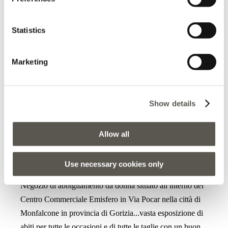
Centro Commerciale Emisfero in Via Pocar nella città di
Monfalcone in provincia di Gorizia...vasta esposizione di
Statistics
abiti per tutte le occasioni e di tutte le taglie con un buon
rapporto qualità prezzo...ottima gamma di colori sempre
Marketing
giovanili e vivaci...servizio gentile e professionale con
commesse disponibili e premurose
Show details
Allow all
2025-11-24
Kiara Passion
Use necessary cookies only
Negozio di abbigliamento da donna situato all interno del
Centro Commerciale Emisfero in Via Pocar nella città di
Monfalcone in provincia di Gorizia...vasta esposizione di
abiti per tutte le occasioni e di tutte le taglie con un buon