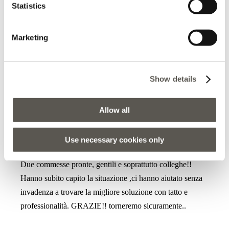
molto disponibili e che una volta che capiscono i tuoi
Statistics
gusti ti fanno provare di tutto, senza neanche dover
chiedere! Ieri pomeriggio sono stata seguita da Rebecca,
Marketing
che ringrazio ancora per la sua disponibilità che non è per
nulla scontata!!!
Show details
Allow all
2025-04-22
Use necessary cookies only
Sara De Bon
Due commesse pronte, gentili e soprattutto colleghe!!
Hanno subito capito la situazione ,ci hanno aiutato senza
invadenza a trovare la migliore soluzione con tatto e
professionalità. GRAZIE!! torneremo sicuramente..