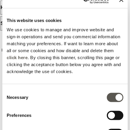
Heures d’ouverture
This website uses cookies
Services disponibles
We use cookies to manage and improve website and
sign-in operations and send you commercial information
AVIS
matching your preferences. If want to learn more about
all or some cookies and how disable and delete them
Les avis sont importés de notre Fiche détablissement Google et ne sont pas vérifiés.
Retrouvez tous les avis
click here
. By closing this banner, scrolling this page or
clicking the acceptance button below you agree with and
acknowledge the use of cookies.
2025-05-14
Consent
Annalisa Franzetti
Necessary
Selection
Quando entro da Motivi so già che troverò qualcosa da
Preferences
comprare, sia per il prezzo e le promozioni che fanno, ma
soprattutto per l aiuto che ricevo dalle commesse, sempre