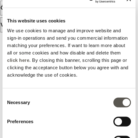
Öffnungszeiten
This website uses cookies
VerfÜgbare dienstleistungen
We use cookies to manage and improve website and
sign-in operations and send you commercial information
BEWERTUNGEN
matching your preferences. If want to learn more about
all or some cookies and how disable and delete them
Die Bewertungen werden nicht verifiziert, sondern aus Google Business Profile
importiert.
click here
. By closing this banner, scrolling this page or
clicking the acceptance button below you agree with and
acknowledge the use of cookies.
2025-05-14
Consent
Annalisa Franzetti
Necessary
Selection
Quando entro da Motivi so già che troverò qualcosa da
comprare, sia per il prezzo e le promozioni che fanno, ma
Preferences
soprattutto per l aiuto che ricevo dalle commesse, sempre
molto disponibili e che una volta che capiscono i tuoi