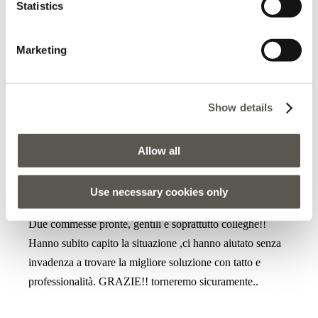
Statistics
gusti ti fanno provare di tutto, senza neanche dover
chiedere! Ieri pomeriggio sono stata seguita da Rebecca,
Marketing
che ringrazio ancora per la sua disponibilità che non è per
nulla scontata!!!
Show details
Allow all
2025-04-22
Use necessary cookies only
Sara De Bon
Due commesse pronte, gentili e soprattutto colleghe!!
Hanno subito capito la situazione ,ci hanno aiutato senza
invadenza a trovare la migliore soluzione con tatto e
professionalità. GRAZIE!! torneremo sicuramente..